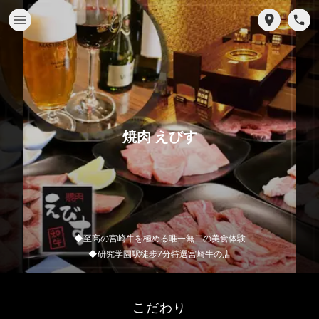
焼肉 えびす
◆至高の宮崎牛を極める唯一無二の美食体験
◆研究学園駅徒歩7分特選宮崎牛の店
こだわり