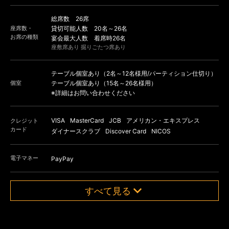
総席数 26席
座席数・
貸切可能人数 20名～26名
お席の種類
宴会最大人数 着席時26名
座敷席あり 掘りごたつ席あり
テーブル個室あり（2名～12名様用/パーティション仕切り）
個室
テーブル個室あり（15名～26名様用）
※詳細はお問い合わせください
VISA
MasterCard
JCB
アメリカン・エキスプレス
クレジット
カード
ダイナースクラブ
Discover Card
NICOS
電子マネー
PayPay
すべて見る