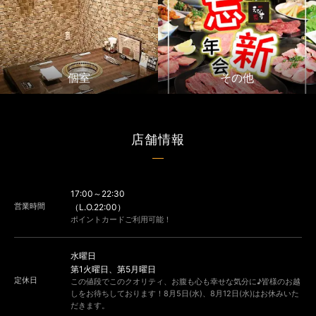
個室
その他
店舗情報
17:00～22:30
営業時間
（L.O.22:00）
ポイントカードご利用可能！
水曜日
第1火曜日、第5月曜日
定休日
この値段でこのクオリティ、お腹も心も幸せな気分に♪皆様のお越
しをお待ちしております！8月5日(水)、8月12日(水)はお休みいた
だきます。