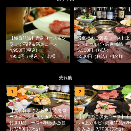
【極旨11品】赤身ロース＆ツ
【至福のご褒美コース】上
ラミで満腹＆満足コース
ン×上カルビ×厳選10品
4,950円(税込)
5,500円（税込）
4950円（税込）/ 1名様
5500円（税込）/ 1名様
売れ筋
1
2
【宴会幹事さん必見】赤身ロ
ース＆ツラミ入り★飲み放題
【至福のご褒美コース】上
付き11品コース+2H飲み放題
ン×上カルビ×厳選10品+2
付7,150円(税込)
飲み放題 7,700円(税込)